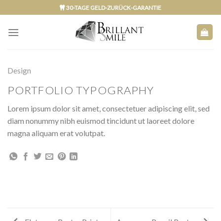
Skip
30-TAGE GELD-ZURÜCK-GARANTIE
to
content
Design
PORTFOLIO TYPOGRAPHY
Lorem ipsum dolor sit amet, consectetuer adipiscing elit, sed
diam nonummy nibh euismod tincidunt ut laoreet dolore
magna aliquam erat volutpat.