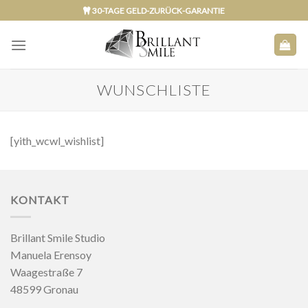
Skip
30-TAGE GELD-ZURÜCK-GARANTIE
to
content
WUNSCHLISTE
[yith_wcwl_wishlist]
KONTAKT
Brillant Smile Studio
Manuela Erensoy
Waagestraße 7
48599 Gronau